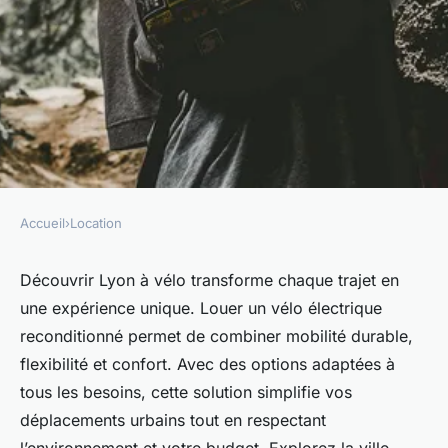
Accueil
›
Location
LOCATION
Location vélo lyon : explorez
Découvrir Lyon à vélo transforme chaque trajet en
une expérience unique. Louer un vélo électrique
la ville à deux roues !
reconditionné permet de combiner mobilité durable,
flexibilité et confort. Avec des options adaptées à
Faustine
•
14 mai 2025
•
7 min de lecture
tous les besoins, cette solution simplifie vos
déplacements urbains tout en respectant