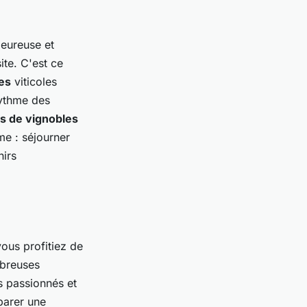
eureuse et
ite. C'est ce
es
viticoles
rythme des
es de vignobles
me : séjourner
nirs
ous profitiez de
mbreuses
s passionnés et
parer une