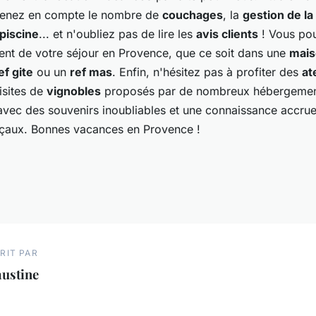
renez en compte le nombre de
couchages
, la
gestion de la
piscine
... et n'oubliez pas de lire les
avis clients
! Vous pou
ment de votre séjour en Provence, que ce soit dans une
mais
ef gite
ou un
ref mas
. Enfin, n'hésitez pas à profiter des
at
isites de
vignobles
proposés par de nombreux hébergemen
 avec des souvenirs inoubliables et une connaissance accrue 
çaux. Bonnes vacances en Provence !
RIT PAR
austine