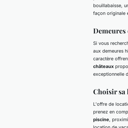
bouillabaisse, u
façon originale 
Demeures d
Si vous recher
aux demeures h
caractère offre
châteaux
propo
exceptionnelle d
Choisir sa
L'offre de locat
prenez en compt
piscine
, proxim
location de vac