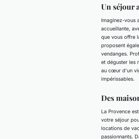
Un séjour 
Faustine
•
27 juin 2024
•
5 min de lecture
Imaginez-vous 
accueillante, a
que vous offre 
proposent égal
vendanges. Prof
et déguster les 
au cœur d'un vig
impérissables.
Des maison
La Provence est
votre séjour po
locations de va
passionnants. D