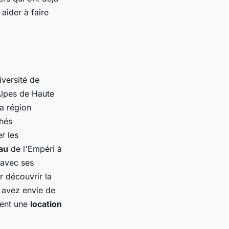
aider à faire
iversité de
Alpes de Haute
a région
chés
r les
au
de l'Empéri à
 avec ses
 découvrir la
s avez envie de
ment une
location