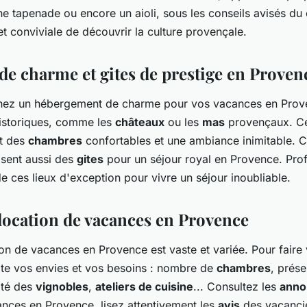
ne tapenade ou encore un aioli, sous les conseils avisés du 
et conviviale de découvrir la culture provençale.
e charme et gites de prestige en Proven
chez un hébergement de charme pour vos vacances en Prov
istoriques, comme les
châteaux
ou les
mas
provençaux. C
nt des
chambres
confortables et une ambiance inimitable. C
sent aussi des
gites
pour un séjour royal en Provence. Profi
e ces lieux d'exception pour vivre un séjour inoubliable.
 location de vacances en Provence
ion de vacances en Provence est vaste et variée. Pour faire 
e vos envies et vos besoins : nombre de
chambres
, prés
ité des
vignobles
,
ateliers de cuisine
... Consultez les
anno
ances en Provence, lisez attentivement les
avis
des vacancie