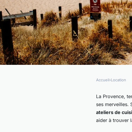
Accueil
›
Location
LOCATION
Où peut-on trouver 
La Provence, ter
ses merveilles. 
vacances en Provenc
ateliers de cuis
aider à trouver 
de cuisine et des vis