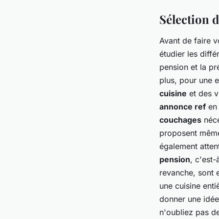
Sélection 
Avant de faire 
étudier les diff
pension
et la p
plus, pour une e
cuisine
et des v
annonce ref
en 
couchages
néce
proposent mêm
également atten
pension
, c'est-
revanche, sont
une cuisine enti
donner une idée 
n'oubliez pas de 