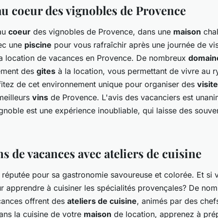
au coeur des vignobles de Provence
au
coeur
des vignobles de Provence, dans une
maison
chal
vec une
piscine
pour vous rafraîchir après une journée de vis
la location de vacances en Provence. De nombreux
domain
ement des
gites
à la location, vous permettant de vivre au 
itez de cet environnement unique pour organiser des
visit
meilleurs
vins
de Provence. L'avis des vacanciers est unani
noble est une expérience inoubliable, qui laisse des souve
s de vacances avec ateliers de cuisine
 réputée pour sa gastronomie savoureuse et colorée. Et si v
ur apprendre à cuisiner les spécialités provençales? De no
cances offrent des
ateliers de cuisine
, animés par des chef
ans la cuisine de votre
maison
de location, apprenez à pré