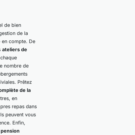
el de bien
gestion de la
e en compte. De
s
ateliers de
z chaque
le nombre de
hébergements
iviales. Prêtez
omplète de la
tres, en
ropres repas dans
 Ils peuvent vous
ence. Enfin,
a
pension