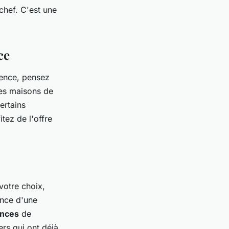
chef. C'est une
ce
ence, pensez
es maisons de
ertains
tez de l'offre
votre choix,
ence d'une
nces
de
rs qui ont déjà