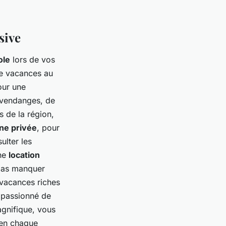
sive
ole
lors de vos
e vacances au
ur une
 vendanges, de
s de la région,
ine privée
, pour
ulter les
Une
location
pas manquer
 vacances riches
 passionné de
agnifique, vous
ien chaque