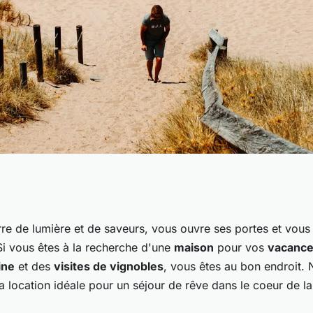
une location de
re de lumière et de saveurs, vous ouvre ses portes et vous 
Si vous êtes à la recherche d'une
maison
pour vos
vacanc
e avec des ateliers
ine
et des
visites de vignobles
, vous êtes au bon endroit. 
la location idéale pour un séjour de rêve dans le coeur de l
ites de vignobles?