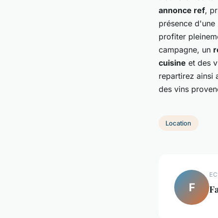
annonce ref
, p
présence d'une
profiter pleine
campagne, un
r
cuisine
et des v
repartirez ainsi
des vins proven
Location
EC
F
F