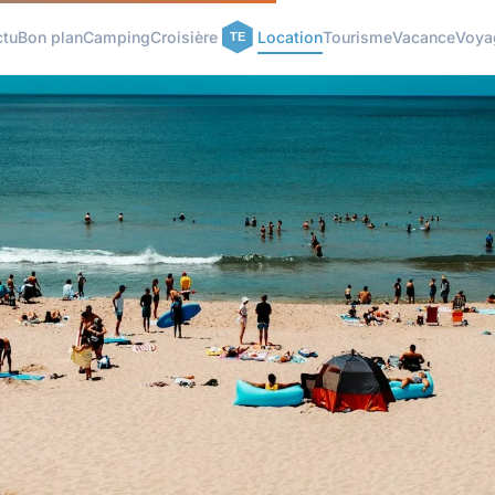
ctu
Bon plan
Camping
Croisière
Location
Tourisme
Vacance
Voya