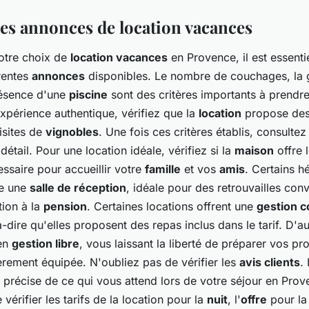
des annonces de location vacances
votre choix de
location vacances
en Provence, il est essenti
érentes
annonces
disponibles. Le
nombre de couchages
, la
résence d'une
piscine
sont des critères importants à prendr
xpérience authentique, vérifiez que la
location
propose de
isites de
vignobles
. Une fois ces critères établis, consulte
détail. Pour une location idéale, vérifiez si la
maison
offre 
ssaire pour accueillir votre
famille
et vos
amis
. Certains 
e une
salle de réception
, idéale pour des retrouvailles conv
tion à la
pension
. Certaines locations offrent une
gestion c
à-dire qu'elles proposent des repas inclus dans le tarif. D'au
 en
gestion libre
, vous laissant la liberté de préparer vos p
èrement équipée. N'oubliez pas de vérifier les
avis clients
.
précise de ce qui vous attend lors de votre séjour en Prov
vérifier les tarifs de la location pour la
nuit
, l'
offre
pour l