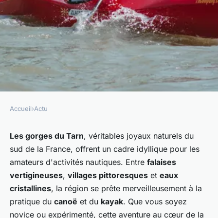
Accueil
›
Actu
ACTU
Comment explorer les gorges
Les gorges du Tarn
, véritables joyaux naturels du
sud de la France, offrent un cadre idyllique pour les
du Tarn en canoë ou en
amateurs d'activités nautiques. Entre
falaises
kayak?
vertigineuses
,
villages pittoresques
et
eaux
cristallines
, la région se prête merveilleusement à la
Faustine
•
27 juin 2024
•
5 min de lecture
pratique du
canoë
et du
kayak
. Que vous soyez
novice ou expérimenté, cette aventure au cœur de la