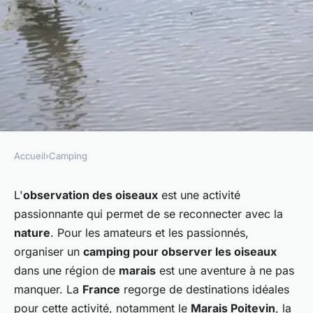
Accueil
›
Camping
CAMPING
Comment organiser un
L'
observation des oiseaux
est une activité
passionnante qui permet de se reconnecter avec la
camping pour observer les
nature
. Pour les amateurs et les passionnés,
oiseaux en région de marais?
organiser un
camping pour observer les oiseaux
dans une région de
marais
est une aventure à ne pas
Faustine
•
27 juin 2024
•
5 min de lecture
manquer. La
France
regorge de destinations idéales
pour cette activité, notamment le
Marais Poitevin
, la